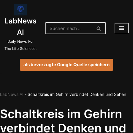
Zum
LabNews
Inhalt
springen
AI
Daily News For
The Life Sciences.
als bevorzugte Google Quelle speichern
LabNews AI
-
Schaltkreis im Gehirn verbindet Denken und Sehen
Schaltkreis im Gehirn
verbindet Denken und