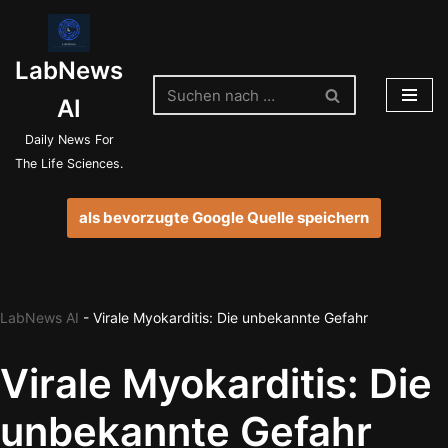
Zum
LabNews
Inhalt
springen
AI
Daily News For
The Life Sciences.
als bevorzugte Google Quelle speichern
LabNews AI
-
Virale Myokarditis: Die unbekannte Gefahr
Virale Myokarditis: Die
unbekannte Gefahr