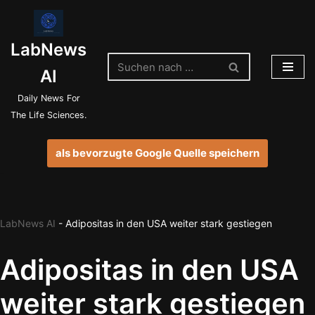
Zum
LabNews
Inhalt
springen
AI
Daily News For
The Life Sciences.
als bevorzugte Google Quelle speichern
LabNews AI
-
Adipositas in den USA weiter stark gestiegen
Adipositas in den USA
weiter stark gestiegen