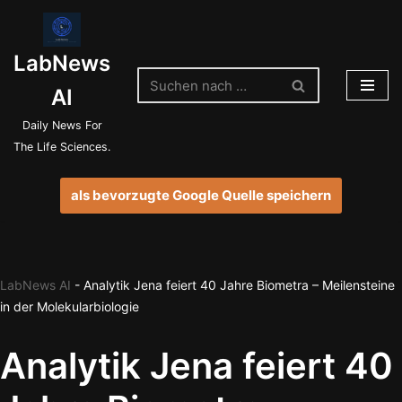
Zum
LabNews
Inhalt
springen
AI
Daily News For
The Life Sciences.
als bevorzugte Google Quelle speichern
LabNews AI
-
Analytik Jena feiert 40 Jahre Biometra – Meilensteine
in der Molekularbiologie
Analytik Jena feiert 40