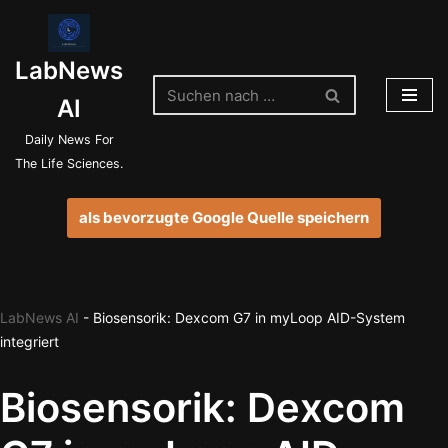
Zum
LabNews
Inhalt
springen
AI
Daily News For
The Life Sciences.
als bevorzugte Google Quelle speichern
LabNews AI
-
Biosensorik: Dexcom G7 in myLoop AID-System
integriert
Biosensorik: Dexcom