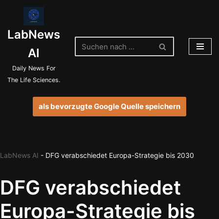
Zum
LabNews
Inhalt
springen
AI
Daily News For
The Life Sciences.
als bevorzugte Google Quelle speichern
LabNews AI
-
DFG verabschiedet Europa-Strategie bis 2030
DFG verabschiedet
Europa-Strategie bis