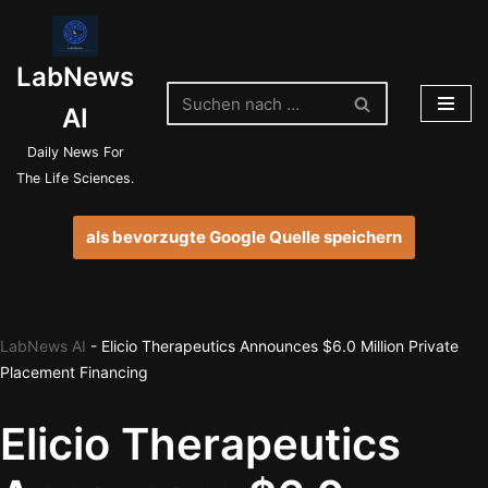
Zum
LabNews
Inhalt
springen
AI
Daily News For
The Life Sciences.
als bevorzugte Google Quelle speichern
LabNews AI
-
Elicio Therapeutics Announces $6.0 Million Private
Placement Financing
Elicio Therapeutics