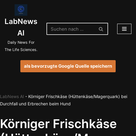
Zum
LabNews
Inhalt
springen
AI
Daily News For
The Life Sciences.
als bevorzugte Google Quelle speichern
LabNews AI
-
Körniger Frischkäse (Hüttenkäse/Magerquark) bei
Durchfall und Erbrechen beim Hund
Körniger Frischkäse