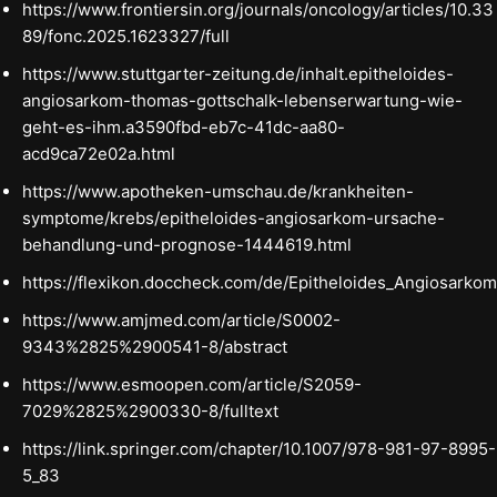
https://www.frontiersin.org/journals/oncology/articles/10.33
89/fonc.2025.1623327/full
https://www.stuttgarter-zeitung.de/inhalt.epitheloides-
angiosarkom-thomas-gottschalk-lebenserwartung-wie-
geht-es-ihm.a3590fbd-eb7c-41dc-aa80-
acd9ca72e02a.html
https://www.apotheken-umschau.de/krankheiten-
symptome/krebs/epitheloides-angiosarkom-ursache-
behandlung-und-prognose-1444619.html
https://flexikon.doccheck.com/de/Epitheloides_Angiosarkom
https://www.amjmed.com/article/S0002-
9343%2825%2900541-8/abstract
https://www.esmoopen.com/article/S2059-
7029%2825%2900330-8/fulltext
https://link.springer.com/chapter/10.1007/978-981-97-8995-
5_83