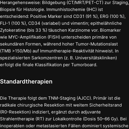
Herangehensweise: Bildgebung (CT/MRT/PET-CT) zur Staging,
Biopsie für Histologie. Immunhistochemie (IHC) ist
entscheidend: Positive Marker sind CD31 (91 %), ERG (100 %),
FLI-1 (100 %), CD34 (variabel) und vimentin; epithelähnliche
Zytokeratine (bis 33 %) täuschen Karzinome vor. Biomarker
wie MYC-Amplifikation (FISH) unterscheiden primäre von
sekundären Formen, während hoher Tumor-Mutationslast
(TMB >150/Mb) auf Immuntherapie-Reaktivität hinweist. In
spezialisierten Sarkomzentren (z. B. Universitätskliniken)
erfolgt die finale Klassifikation per Tumorboard.
Standardtherapien
Die Therapie folgt dem TNM-Staging (AJCC). Primär ist die
radikale chirurgische Resektion mit weitem Sicherheitsrand
(R0-Resektion) indiziert, ergänzt durch adjuvante
Strahlentherapie (RT) zur Lokalkontrolle (Dosis 50–66 Gy). Bei
inoperablen oder metastasierten Fällen dominiert systemische