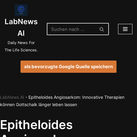
Zum
LabNews
Inhalt
springen
AI
Daily News For
The Life Sciences.
als bevorzugte Google Quelle speichern
LabNews AI
-
Epitheloides Angiosarkom: Innovative Therapien
können Gottschalk länger leben lassen
Epitheloides