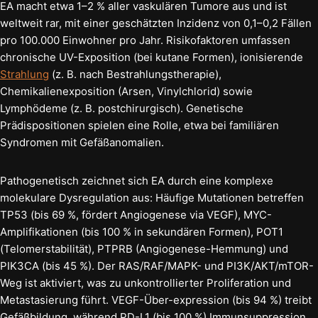
EA macht etwa 1–2 % aller vaskulären Tumore aus und ist
weltweit rar, mit einer geschätzten Inzidenz von 0,1–0,2 Fällen
pro 100.000 Einwohner pro Jahr. Risikofaktoren umfassen
chronische UV-Exposition (bei kutane Formen), ionisierende
Strahlung
(z. B. nach Bestrahlungstherapie),
Chemikalienexposition (Arsen, Vinylchlorid) sowie
Lymphödeme (z. B. postchirurgisch). Genetische
Prädispositionen spielen eine Rolle, etwa bei familiären
Syndromen mit Gefäßanomalien.
Pathogenetisch zeichnet sich EA durch eine komplexe
molekulare Dysregulation aus: Häufige Mutationen betreffen
TP53 (bis 69 %, fördert Angiogenese via VEGF), MYC-
Amplifikationen (bis 100 % in sekundären Formen), POT1
(Telomerstabilität), PTPRB (Angiogenese-Hemmung) und
PIK3CA (bis 45 %). Der RAS/RAF/MAPK- und PI3K/AKT/mTOR-
Weg ist aktiviert, was zu unkontrollierter Proliferation und
Metastasierung führt. VEGF-Über-expression (bis 94 %) treibt
Gefäßbildung, während PD-L1 (bis 100 %) Immunsuppression