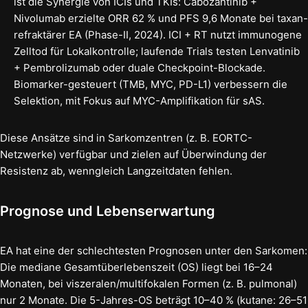
ist die Synergie von ICIs und TKIs: Cabozantinib +
Nivolumab erzielte ORR 62 % und PFS 9,6 Monate bei taxan-
refraktärer EA (Phase-II, 2024). ICI + RT nutzt immunogene
Zelltod für Lokalkontrolle; laufende Trials testen Lenvatinib
+ Pembrolizumab oder duale Checkpoint-Blockade.
Biomarker-gesteuert (TMB, MYC, PD-L1) verbessern die
Selektion, mit Fokus auf MYC-Amplifikation für sAS.
Diese Ansätze sind in Sarkomzentren (z. B. EORTC-
Netzwerke) verfügbar und zielen auf Überwindung der
Resistenz ab, wenngleich Langzeitdaten fehlen.
Prognose und Lebenserwartung
EA hat eine der schlechtesten Prognosen unter den Sarkomen:
Die mediane Gesamtüberlebenszeit (OS) liegt bei 16–24
Monaten, bei viszeralen/multifokalen Formen (z. B. pulmonal)
nur 2 Monate. Die 5-Jahres-OS beträgt 10–40 % (kutane: 26–51