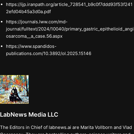
https://ijp.iranpath.org/article_728541_b9c0f7ddd93f53f241
2efd04b45a3d0a.pdf
https://journals.lww.com/md-
journal/fulltext/2024/10040/primary_gastric_epithelioid_angi
osarcoma__a_case.56.aspx
https://www.spandidos-
publications.com/10.3892/ol.2025.15146
LabNews Media LLC
The Editors in Chief of labnews.ai are Marita Vollborn and Vlad