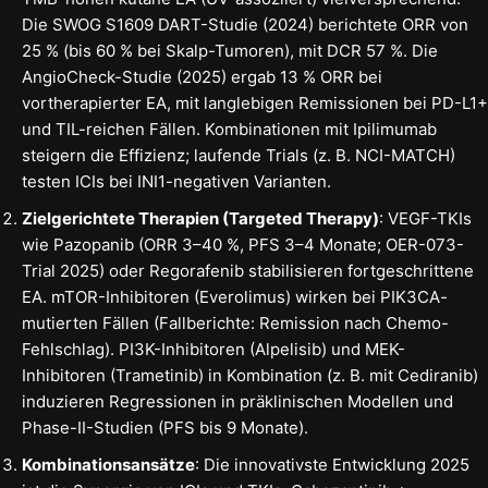
Die SWOG S1609 DART-Studie (2024) berichtete ORR von
25 % (bis 60 % bei Skalp-Tumoren), mit DCR 57 %. Die
AngioCheck-Studie (2025) ergab 13 % ORR bei
vortherapierter EA, mit langlebigen Remissionen bei PD-L1+
und TIL-reichen Fällen. Kombinationen mit Ipilimumab
steigern die Effizienz; laufende Trials (z. B. NCI-MATCH)
testen ICIs bei INI1-negativen Varianten.
Zielgerichtete Therapien (Targeted Therapy)
: VEGF-TKIs
wie Pazopanib (ORR 3–40 %, PFS 3–4 Monate; OER-073-
Trial 2025) oder Regorafenib stabilisieren fortgeschrittene
EA. mTOR-Inhibitoren (Everolimus) wirken bei PIK3CA-
mutierten Fällen (Fallberichte: Remission nach Chemo-
Fehlschlag). PI3K-Inhibitoren (Alpelisib) und MEK-
Inhibitoren (Trametinib) in Kombination (z. B. mit Cediranib)
induzieren Regressionen in präklinischen Modellen und
Phase-II-Studien (PFS bis 9 Monate).
Kombinationsansätze
: Die innovativste Entwicklung 2025