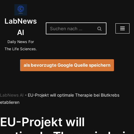
Zum
LabNews
Inhalt
springen
AI
Daily News For
The Life Sciences.
als bevorzugte Google Quelle speichern
LabNews AI
-
EU-Projekt will optimale Therapie bei Blutkrebs
etablieren
EU-Projekt will