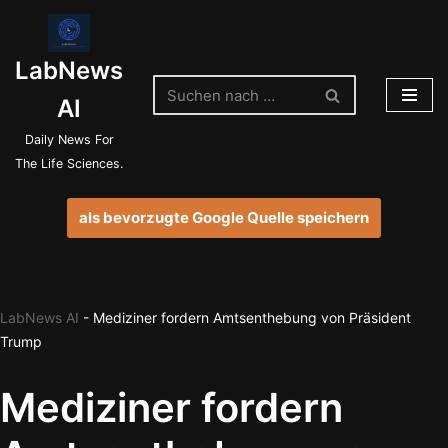
Zum
LabNews
Inhalt
springen
AI
Daily News For
The Life Sciences.
als bevorzugte Google Quelle speichern
LabNews AI
-
Mediziner fordern Amtsenthebung von Präsident
Trump
Mediziner fordern