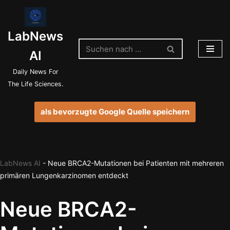
Zum
LabNews
Inhalt
springen
AI
Daily News For
The Life Sciences.
als bevorzugte Google Quelle speichern
LabNews AI
-
Neue BRCA2-Mutationen bei Patienten mit mehreren
primären Lungenkarzinomen entdeckt
Neue BRCA2-