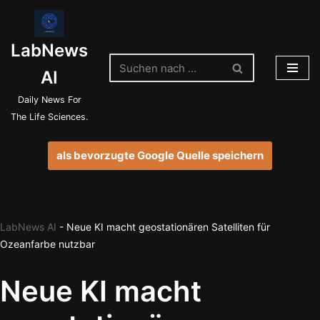
Zum
LabNews
Inhalt
springen
AI
Daily News For
The Life Sciences.
als bevorzugte Google Quelle speichern
LabNews AI
-
Neue KI macht geostationären Satelliten für
Ozeanfarbe nutzbar
Neue KI macht