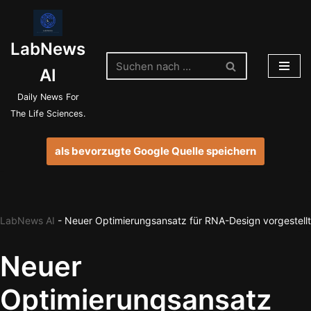
Zum
LabNews
Inhalt
springen
AI
Daily News For
The Life Sciences.
als bevorzugte Google Quelle speichern
LabNews AI
-
Neuer Optimierungsansatz für RNA-Design vorgestellt
Neuer
Optimierungsansatz