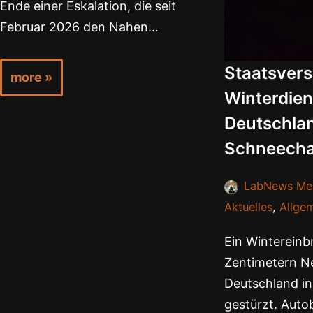
Ende einer Eskalation, die seit
Februar 2026 den Nahen…
Staatsver
more »
Winterdien
Deutschla
Schneech
LabNews Me
Aktuelles
,
Allge
Ein Wintereinbr
Zentimetern N
Deutschland in
gestürzt. Aut