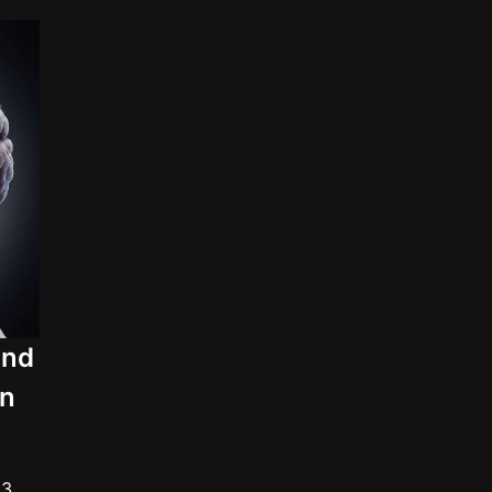
und
en
13