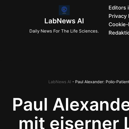
Editors 
Privacy 
Zum
LabNews AI
Cookie-R
Inhalt
Daily News For The Life Sciences.
Redaktio
springen
LabNews AI
-
Paul Alexander: Polio-Patient
Paul Alexande
mit eiserner 