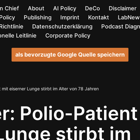
in Chief
About
AI Policy
DeCo
Disclaimer
Policy
Publishing
Imprint
Kontakt
LabNews
ichtlinie
Datenschutzerklärung
Podcast Diag
nelle Leitlinie
Corporate Policy
als bevorzugte Google Quelle speichern
 mit eiserner Lunge stirbt im Alter von 78 Jahren
r: Polio-Patient
Lunge stirbt im