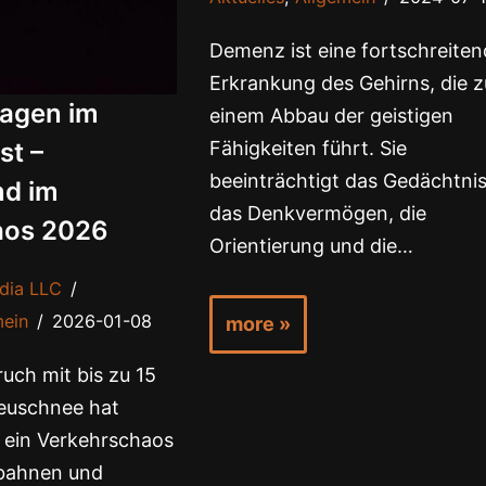
Demenz ist eine fortschreite
Erkrankung des Gehirns, die z
sagen im
einem Abbau der geistigen
st –
Fähigkeiten führt. Sie
beeinträchtigt das Gedächtnis
nd im
das Denkvermögen, die
aos 2026
Orientierung und die…
dia LLC
mein
2026-01-08
more »
uch mit bis zu 15
euschnee hat
 ein Verkehrschaos
obahnen und