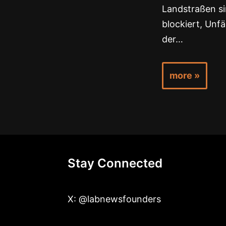
Landstraßen si
blockiert, Unfä
der…
more »
Stay Connected
X: @labnewsfounders