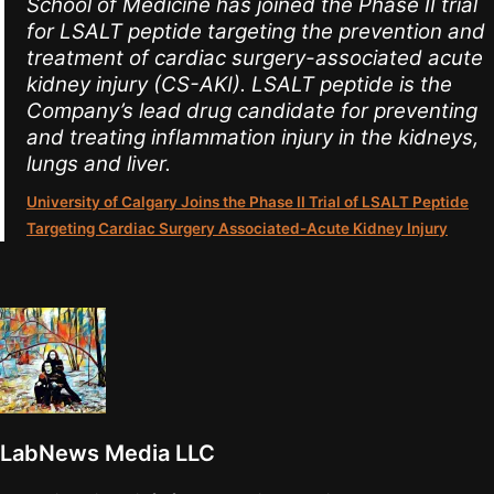
School of Medicine has joined the Phase II trial
for LSALT peptide targeting the prevention and
treatment of cardiac surgery-associated acute
kidney injury (CS-AKI). LSALT peptide is the
Company’s lead drug candidate for preventing
and treating inflammation injury in the kidneys,
lungs and liver.
University of Calgary Joins the Phase II Trial of LSALT Peptide
Targeting Cardiac Surgery Associated-Acute Kidney Injury
LabNews Media LLC