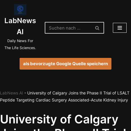
Zum
LabNews
Inhalt
springen
AI
Daily News For
The Life Sciences.
als bevorzugte Google Quelle speichern
LabNews AI
-
University of Calgary Joins the Phase II Trial of LSALT
Peptide Targeting Cardiac Surgery Associated-Acute Kidney Injury
University of Calgary