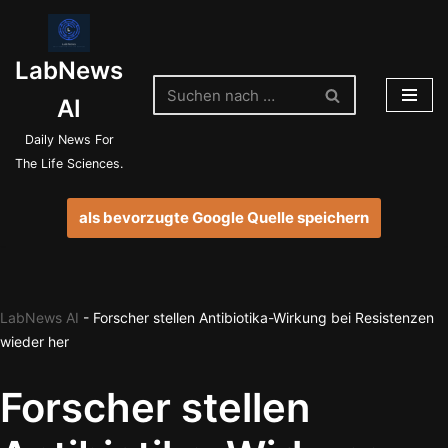
Zum
LabNews
Inhalt
springen
AI
Daily News For
The Life Sciences.
als bevorzugte Google Quelle speichern
LabNews AI
-
Forscher stellen Antibiotika-Wirkung bei Resistenzen
wieder her
Forscher stellen