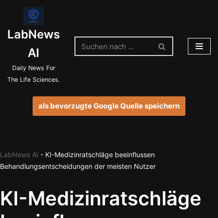
Zum
LabNews
Inhalt
springen
AI
Daily News For
The Life Sciences.
als bevorzugte Google Quelle speichern
LabNews AI
-
KI-Medizinratschläge beeinflussen
Behandlungsentscheidungen der meisten Nutzer
KI-Medizinratschläge