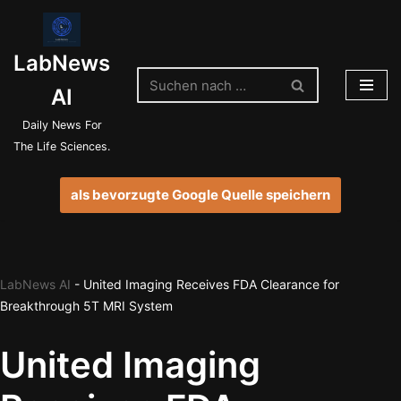
Zum
LabNews
Inhalt
springen
AI
Daily News For
The Life Sciences.
als bevorzugte Google Quelle speichern
LabNews AI
-
United Imaging Receives FDA Clearance for
Breakthrough 5T MRI System
United Imaging