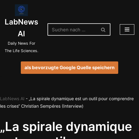
Zum
LabNews
Inhalt
springen
AI
Daily News For
The Life Sciences.
als bevorzugte Google Quelle speichern
LabNews AI
-
„La spirale dynamique est un outil pour comprendre
les crises“ Christian Sempéres (Interview)
„La spirale dynamique