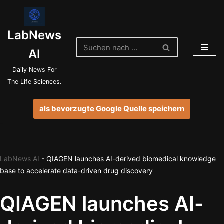
Zum
LabNews
Inhalt
springen
AI
Daily News For
The Life Sciences.
als bevorzugte Google Quelle speichern
LabNews AI
-
QIAGEN launches AI-derived biomedical knowledge
base to accelerate data-driven drug discovery
QIAGEN launches AI-